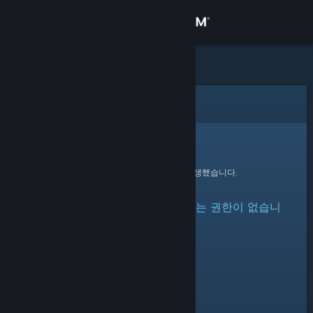
로그인
상점
커뮤니티
오류
정보
죄송합니다!
요청을 처리하는 동안 오류가 발생했습니다.
지원
아이템이 숨겨져 있거나 볼 수 있는 권한이 없습니
언어 변경
다.
Steam 모바일 앱 다운로드
PC 웹사이트 보기