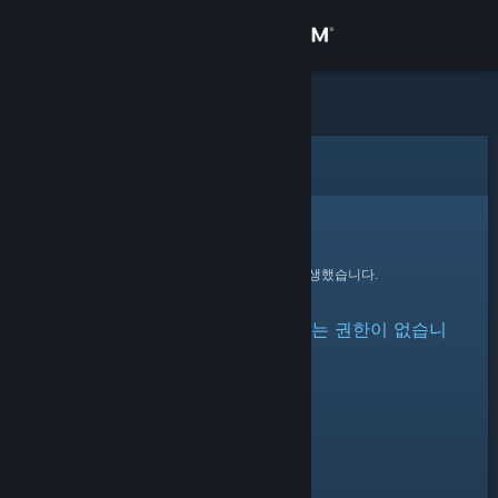
로그인
상점
커뮤니티
오류
정보
죄송합니다!
요청을 처리하는 동안 오류가 발생했습니다.
지원
아이템이 숨겨져 있거나 볼 수 있는 권한이 없습니
언어 변경
다.
Steam 모바일 앱 다운로드
PC 웹사이트 보기