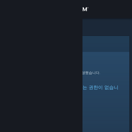
로그인
상점
커뮤니티
오류
정보
죄송합니다!
요청을 처리하는 동안 오류가 발생했습니다.
지원
아이템이 숨겨져 있거나 볼 수 있는 권한이 없습니
언어 변경
다.
Steam 모바일 앱 다운로드
PC 웹사이트 보기