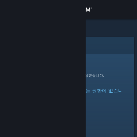
로그인
상점
커뮤니티
오류
정보
죄송합니다!
요청을 처리하는 동안 오류가 발생했습니다.
지원
아이템이 숨겨져 있거나 볼 수 있는 권한이 없습니
언어 변경
다.
Steam 모바일 앱 다운로드
PC 웹사이트 보기