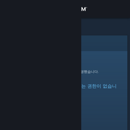
로그인
상점
커뮤니티
오류
정보
죄송합니다!
요청을 처리하는 동안 오류가 발생했습니다.
지원
아이템이 숨겨져 있거나 볼 수 있는 권한이 없습니
언어 변경
다.
Steam 모바일 앱 다운로드
PC 웹사이트 보기