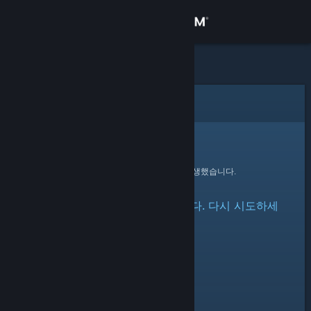
로그인
상점
커뮤니티
오류
정보
죄송합니다!
요청을 처리하는 동안 오류가 발생했습니다.
지원
항목 접근 중 오류가 발생했습니다. 다시 시도하세
언어 변경
요.
Steam 모바일 앱 다운로드
PC 웹사이트 보기