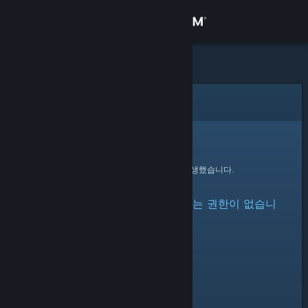
로그인
상점
커뮤니티
오류
정보
죄송합니다!
요청을 처리하는 동안 오류가 발생했습니다.
지원
아이템이 숨겨져 있거나 볼 수 있는 권한이 없습니
언어 변경
다.
Steam 모바일 앱 다운로드
PC 웹사이트 보기