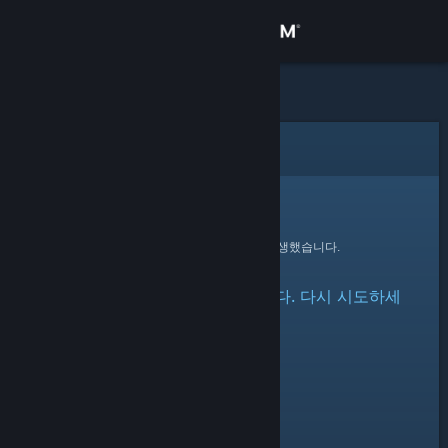
로그인
상점
커뮤니티
오류
정보
죄송합니다!
요청을 처리하는 동안 오류가 발생했습니다.
지원
항목 접근 중 오류가 발생했습니다. 다시 시도하세
언어 변경
요.
Steam 모바일 앱 다운로드
PC 웹사이트 보기