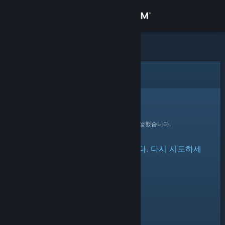
로그인
상점
커뮤니티
오류
정보
죄송합니다!
요청을 처리하는 동안 오류가 발생했습니다.
지원
항목 접근 중 오류가 발생했습니다. 다시 시도하세
언어 변경
요.
Steam 모바일 앱 다운로드
PC 웹사이트 보기