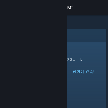
로그인
상점
커뮤니티
오류
정보
죄송합니다!
요청을 처리하는 동안 오류가 발생했습니다.
지원
아이템이 숨겨져 있거나 볼 수 있는 권한이 없습니
언어 변경
다.
Steam 모바일 앱 다운로드
PC 웹사이트 보기