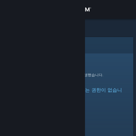
로그인
상점
커뮤니티
오류
정보
죄송합니다!
요청을 처리하는 동안 오류가 발생했습니다.
지원
아이템이 숨겨져 있거나 볼 수 있는 권한이 없습니
언어 변경
다.
Steam 모바일 앱 다운로드
PC 웹사이트 보기