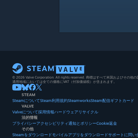
© 2026 Valve Corporation. All rights reserved. 商標はすべて米国お
適用地域においては全ての価格にVAT（付加価値税）が含まれます。
STEAM
Steamについて
Steam利用規約
Steamworks
Steam配信
ギフトカード
VALVE
Valveについて
採用情報
ハードウェア
リサイクル
法的情報
プライバシー
アクセシビリティ
通知とポリシー
Cookie
返金
その他
Steamをダウンロード
モバイルアプリをダウンロード
サポートに問い