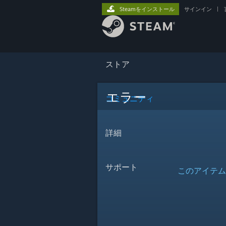
Steamをインストール
サインイン
|
ストア
エラー
コミュニティ
詳細
サポート
このアイテム