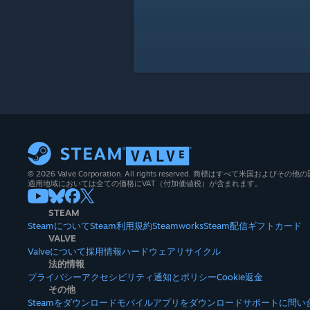
© 2026 Valve Corporation. All rights reserved. 商標はすべて米国お
適用地域においては全ての価格にVAT（付加価値税）が含まれます。
STEAM
Steamについて
Steam利用規約
Steamworks
Steam配信
ギフトカード
VALVE
Valveについて
採用情報
ハードウェア
リサイクル
法的情報
プライバシー
アクセシビリティ
通知とポリシー
Cookie
返金
その他
Steamをダウンロード
モバイルアプリをダウンロード
サポートに問い