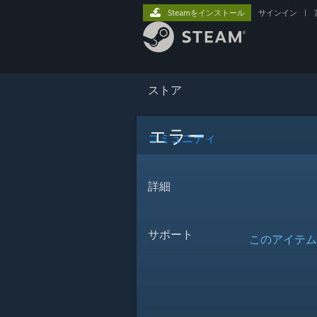
Steamをインストール
サインイン
|
ストア
エラー
コミュニティ
詳細
サポート
このアイテム