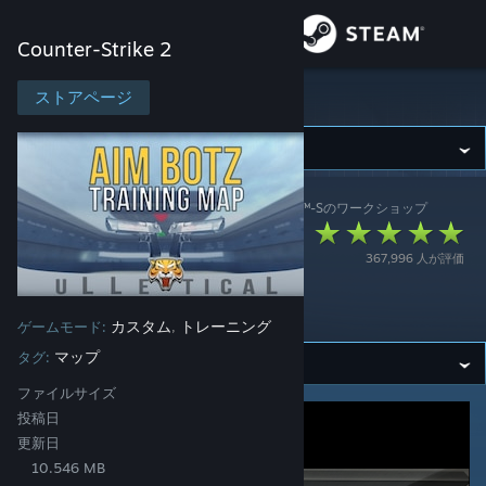
サインイン
Counter-Strike 2
ストア
ストアページ
Counter-Strike 2
コミュニティ
Counter-Strike 2
>
ワークショップ
>
Mr. uLLeticaL™-Sのワークショップ
詳細
Aim Botz - Training
367,996 人が評価
(CS:GO) (CS2? 👀
サポート
Description)
カスタム
トレーニング
ゲームモード:
,
言語を変更
マップ
タグ:
Steamモバイルアプリを入手
ファイルサイズ
投稿日
デスクトップウェブサイトを表示
更新日
10.546 MB