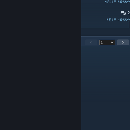
4月11日 5時58分
Mr. uLLeticaL™-S
2
What does FPS Boost do?
5月1日 4時55分
discombobulator
27,180
件のコメント
<
>
𝐙𝐑𝐘𝐍𝐗
17 時間前
+
Klauberg
8月5日 6時56分
god
cenoxy
8月4日 6時12分
sing my steam > im too