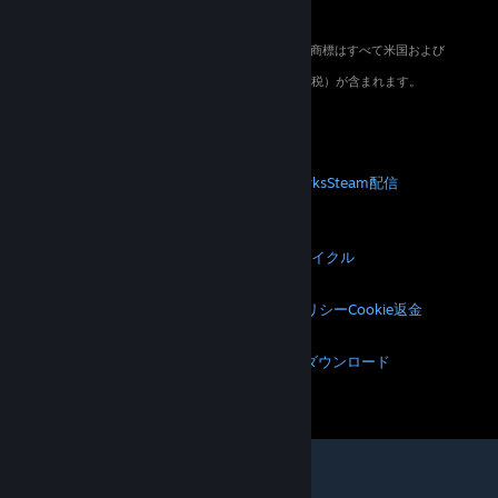
© 2026 Valve Corporation. All rights reserved. 商標はすべて米国および
その他の国の各社が所有します。
適用地域においては全ての価格にVAT（付加価値税）が含まれます。
モバイルアプリをダウンロード
STEAM
Steamについて
Steam利用規約
Steamworks
Steam配信
ギフトカード
VALVE
Valveについて
採用情報
ハードウェア
リサイクル
法的情報
プライバシー
アクセシビリティ
通知とポリシー
Cookie
返金
その他
Steamをダウンロード
モバイルアプリをダウンロード
サポートに問い合わせる
アカウント