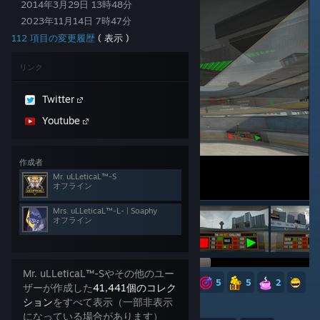
2014年3月29日 13時48分
2023年11月14日 7時47分
112 項目の変更履歴
( 表示 )
リンク
Twitter
Youtube
作成者
Mr. uLLeticaL™-S
オフライン
Mrs. uLLeticaL™-L- | Soaphy
オフライン
Mr. uLLeticaL™-Sやその他のユー
39
8
6
6
5
5
5
5
2
ザーが作成した
41,441個のコレク
ション
をすべて表示（一部非表示
4,726
になっている場合があります）