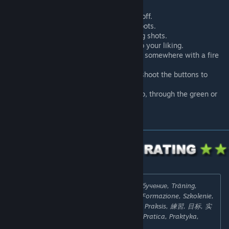
Moving bots, you can turn this on or off.
Enable or disable kevlar+helmet on bots.
Peek/spray walls, to practice peeking shots.
Enable or disable unlimited ammo, to your liking.
Sound practice test, a target pops up somewhere with a fire
sound.
All weapons available, just press or shoot the buttons to
receive the weapon.
Enable or disable sections of the map, through the green or
red buttons on the ceiling.
Search Tags:
Ausbildung, Entraînement, Обучение, Träning,
Opplæring, トレーニング, Entrenamiento, Formazione, Szkolenie,
Výcvik, Praxis, Pratique, Практика, Praxis, Praksis, 練習, 目标, 实
践, 實踐, 納伊姆實踐, 纳伊姆实践, Práctica, Pratica, Praktyka,
Praxe, trening map, trening