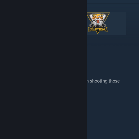
Aim Training Map with Bots.
Release your inner 360 aimbot and keep on shooting those
headshots all around you.
Useful Links
Help & FAQ
Feedback & Bug Reports
How to
Download
the map?
Key Features