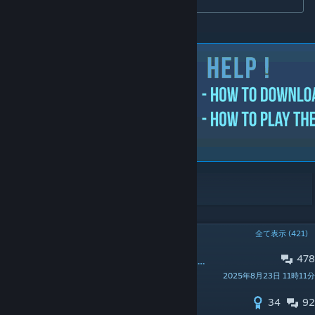
© 2023 uLLeticaL
人気スレッド
全て表示 (421)
478
ピン留め:
Feedback & Suggestions / Idea's
2025年8月23日 11時11分
Mr. uLLeticaL™-S
34
92
ピン留め:
Aim Botz for CS2