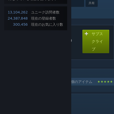
アワード
お気に入り
共有
コレクションに追加
13,104,262
ユニーク訪問者数
24,387,848
現在の登録者数
300,456
現在のお気に入り数
サブス
サブスクライブしてダウンロード
Aim Botz - Training (CS:GO)
クライ
(CS2? 👀 Description)
ブ
MR. ULLETICAL™-Sが作成した1個のコレクション
uLLeticaL's - Training Maps
9個のアイテム
解説
👀 Aim Botz for CS2 - Click Here 👀