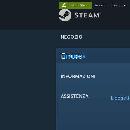
Installa Steam
Accedi
|
Lingua
NEGOZIO
Errore
COMUNITÀ
INFORMAZIONI
ASSISTENZA
L'oggett