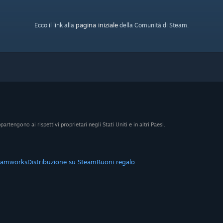
pagina iniziale
Ecco il link alla
della Comunità di Steam.
artengono ai rispettivi proprietari negli Stati Uniti e in altri Paesi.
eamworks
Distribuzione su Steam
Buoni regalo