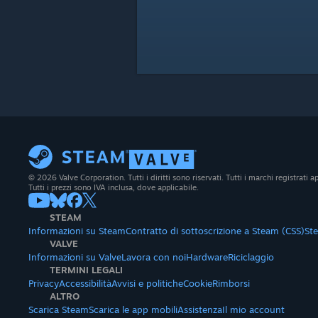
© 2026 Valve Corporation. Tutti i diritti sono riservati. Tutti i marchi registrati app
Tutti i prezzi sono IVA inclusa, dove applicabile.
STEAM
Informazioni su Steam
Contratto di sottoscrizione a Steam (CSS)
St
VALVE
Informazioni su Valve
Lavora con noi
Hardware
Riciclaggio
TERMINI LEGALI
Privacy
Accessibilità
Avvisi e politiche
Cookie
Rimborsi
ALTRO
Scarica Steam
Scarica le app mobili
Assistenza
Il mio account