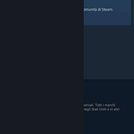
pagina iniziale
Ecco il link alla
della Comunità di Steam.
© 2026 Valve Corporation. Tutti i diritti sono riservati. Tutti i marchi
registrati appartengono ai rispettivi proprietari negli Stati Uniti e in altri
Paesi.
Tutti i prezzi sono IVA inclusa, dove applicabile.
Scarica le app mobili