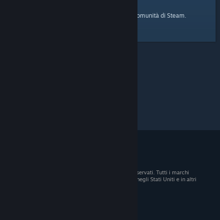
pagina iniziale
Ecco il link alla
della Comunità di Steam.
© 2026 Valve Corporation. Tutti i diritti sono riservati. Tutti i marchi
registrati appartengono ai rispettivi proprietari negli Stati Uniti e in altri
Paesi.
Tutti i prezzi sono IVA inclusa, dove applicabile.
Scarica le app mobili