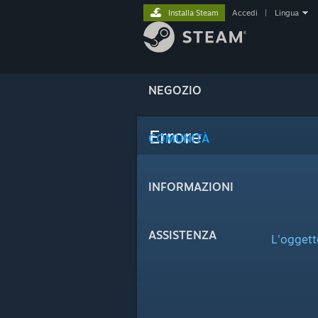
Installa Steam
Accedi
|
Lingua
NEGOZIO
Errore
COMUNITÀ
INFORMAZIONI
ASSISTENZA
L'oggett