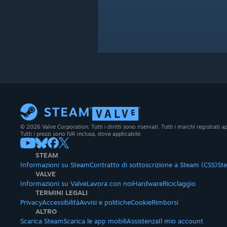
© 2026 Valve Corporation. Tutti i diritti sono riservati. Tutti i marchi registrati app
Tutti i prezzi sono IVA inclusa, dove applicabile.
STEAM
Informazioni su Steam
Contratto di sottoscrizione a Steam (CSS)
St
VALVE
Informazioni su Valve
Lavora con noi
Hardware
Riciclaggio
TERMINI LEGALI
Privacy
Accessibilità
Avvisi e politiche
Cookie
Rimborsi
ALTRO
Scarica Steam
Scarica le app mobili
Assistenza
Il mio account