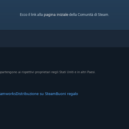
pagina iniziale
Ecco il link alla
della Comunità di Steam.
artengono ai rispettivi proprietari negli Stati Uniti e in altri Paesi.
eamworks
Distribuzione su Steam
Buoni regalo