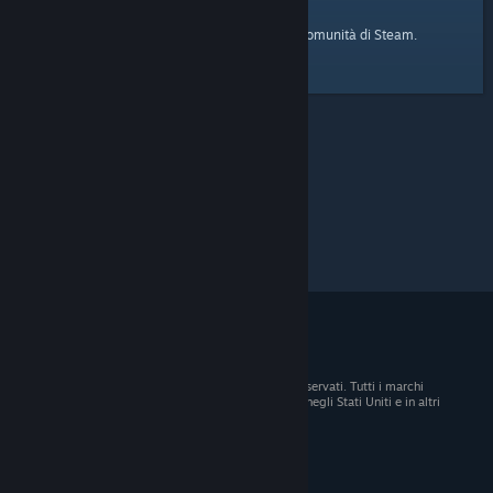
pagina iniziale
Ecco il link alla
della Comunità di Steam.
© 2026 Valve Corporation. Tutti i diritti sono riservati. Tutti i marchi
registrati appartengono ai rispettivi proprietari negli Stati Uniti e in altri
Paesi.
Tutti i prezzi sono IVA inclusa, dove applicabile.
Scarica le app mobili