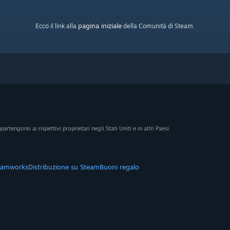
pagina iniziale
Ecco il link alla
della Comunità di Steam.
artengono ai rispettivi proprietari negli Stati Uniti e in altri Paesi.
eamworks
Distribuzione su Steam
Buoni regalo