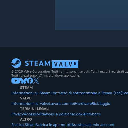
© 2026 Valve Corporation. Tutti i diritti sono riservati. Tutti i marchi registrati app
Tutti i prezzi sono IVA inclusa, dove applicabile.
STEAM
Informazioni su Steam
Contratto di sottoscrizione a Steam (CSS)
St
VALVE
Informazioni su Valve
Lavora con noi
Hardware
Riciclaggio
TERMINI LEGALI
Privacy
Accessibilità
Avvisi e politiche
Cookie
Rimborsi
ALTRO
Scarica Steam
Scarica le app mobili
Assistenza
Il mio account