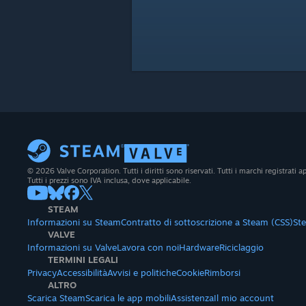
© 2026 Valve Corporation. Tutti i diritti sono riservati. Tutti i marchi registrati app
Tutti i prezzi sono IVA inclusa, dove applicabile.
STEAM
Informazioni su Steam
Contratto di sottoscrizione a Steam (CSS)
St
VALVE
Informazioni su Valve
Lavora con noi
Hardware
Riciclaggio
TERMINI LEGALI
Privacy
Accessibilità
Avvisi e politiche
Cookie
Rimborsi
ALTRO
Scarica Steam
Scarica le app mobili
Assistenza
Il mio account