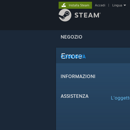
Installa Steam
Accedi
|
Lingua
NEGOZIO
Errore
COMUNITÀ
INFORMAZIONI
ASSISTENZA
L'oggett