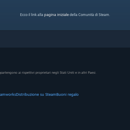
pagina iniziale
Ecco il link alla
della Comunità di Steam.
artengono ai rispettivi proprietari negli Stati Uniti e in altri Paesi.
eamworks
Distribuzione su Steam
Buoni regalo