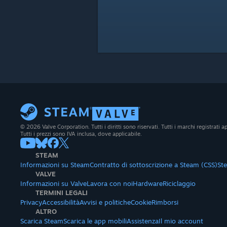
© 2026 Valve Corporation. Tutti i diritti sono riservati. Tutti i marchi registrati app
Tutti i prezzi sono IVA inclusa, dove applicabile.
STEAM
Informazioni su Steam
Contratto di sottoscrizione a Steam (CSS)
St
VALVE
Informazioni su Valve
Lavora con noi
Hardware
Riciclaggio
TERMINI LEGALI
Privacy
Accessibilità
Avvisi e politiche
Cookie
Rimborsi
ALTRO
Scarica Steam
Scarica le app mobili
Assistenza
Il mio account