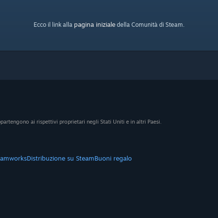
pagina iniziale
Ecco il link alla
della Comunità di Steam.
artengono ai rispettivi proprietari negli Stati Uniti e in altri Paesi.
eamworks
Distribuzione su Steam
Buoni regalo