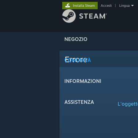
Installa Steam
Accedi
|
Lingua
NEGOZIO
Errore
COMUNITÀ
INFORMAZIONI
ASSISTENZA
L'oggett