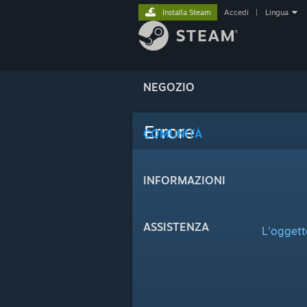
Installa Steam
Accedi
|
Lingua
NEGOZIO
Errore
COMUNITÀ
INFORMAZIONI
ASSISTENZA
L'oggett