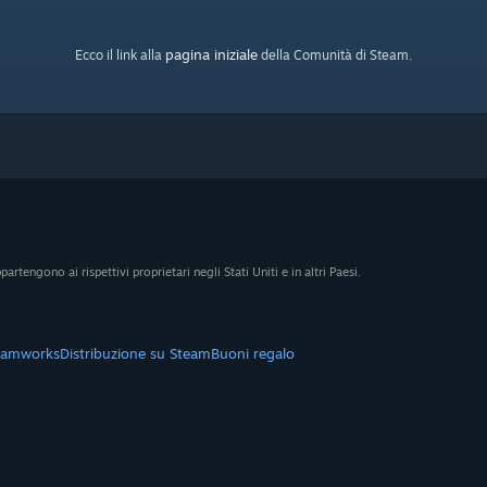
pagina iniziale
Ecco il link alla
della Comunità di Steam.
artengono ai rispettivi proprietari negli Stati Uniti e in altri Paesi.
eamworks
Distribuzione su Steam
Buoni regalo