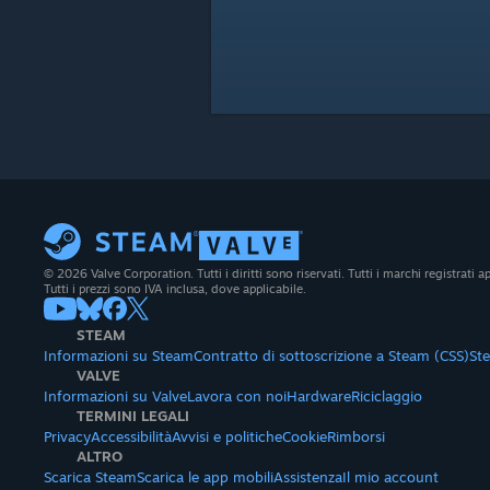
© 2026 Valve Corporation. Tutti i diritti sono riservati. Tutti i marchi registrati app
Tutti i prezzi sono IVA inclusa, dove applicabile.
STEAM
Informazioni su Steam
Contratto di sottoscrizione a Steam (CSS)
St
VALVE
Informazioni su Valve
Lavora con noi
Hardware
Riciclaggio
TERMINI LEGALI
Privacy
Accessibilità
Avvisi e politiche
Cookie
Rimborsi
ALTRO
Scarica Steam
Scarica le app mobili
Assistenza
Il mio account