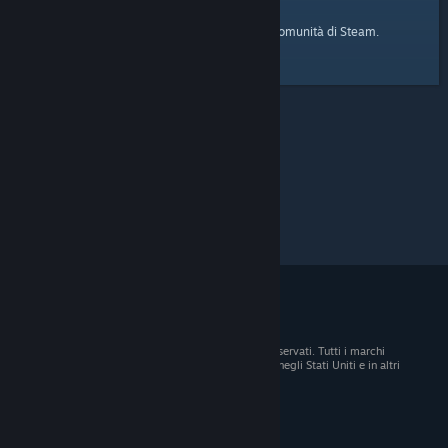
pagina iniziale
Ecco il link alla
della Comunità di Steam.
© 2026 Valve Corporation. Tutti i diritti sono riservati. Tutti i marchi
registrati appartengono ai rispettivi proprietari negli Stati Uniti e in altri
Paesi.
Tutti i prezzi sono IVA inclusa, dove applicabile.
Scarica le app mobili