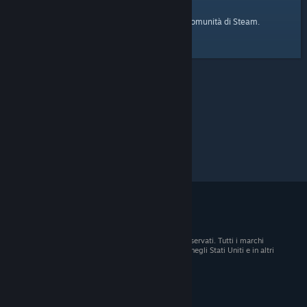
pagina iniziale
Ecco il link alla
della Comunità di Steam.
© 2026 Valve Corporation. Tutti i diritti sono riservati. Tutti i marchi
registrati appartengono ai rispettivi proprietari negli Stati Uniti e in altri
Paesi.
Tutti i prezzi sono IVA inclusa, dove applicabile.
Scarica le app mobili