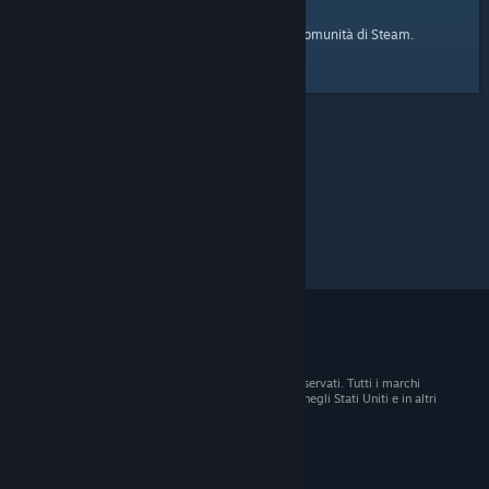
pagina iniziale
Ecco il link alla
della Comunità di Steam.
© 2026 Valve Corporation. Tutti i diritti sono riservati. Tutti i marchi
registrati appartengono ai rispettivi proprietari negli Stati Uniti e in altri
Paesi.
Tutti i prezzi sono IVA inclusa, dove applicabile.
Scarica le app mobili