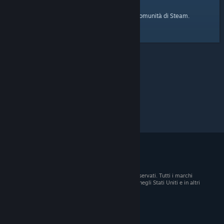
pagina iniziale
Ecco il link alla
della Comunità di Steam.
© 2026 Valve Corporation. Tutti i diritti sono riservati. Tutti i marchi
registrati appartengono ai rispettivi proprietari negli Stati Uniti e in altri
Paesi.
Tutti i prezzi sono IVA inclusa, dove applicabile.
Scarica le app mobili