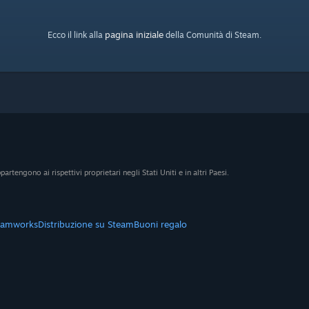
pagina iniziale
Ecco il link alla
della Comunità di Steam.
artengono ai rispettivi proprietari negli Stati Uniti e in altri Paesi.
eamworks
Distribuzione su Steam
Buoni regalo