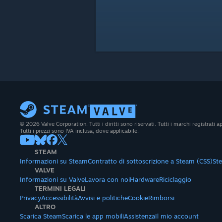
© 2026 Valve Corporation. Tutti i diritti sono riservati. Tutti i marchi registrati app
Tutti i prezzi sono IVA inclusa, dove applicabile.
STEAM
Informazioni su Steam
Contratto di sottoscrizione a Steam (CSS)
St
VALVE
Informazioni su Valve
Lavora con noi
Hardware
Riciclaggio
TERMINI LEGALI
Privacy
Accessibilità
Avvisi e politiche
Cookie
Rimborsi
ALTRO
Scarica Steam
Scarica le app mobili
Assistenza
Il mio account