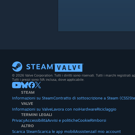
© 2026 Valve Corporation. Tutti i diritti sono riservati. Tutti i marchi registrati app
Tutti i prezzi sono IVA inclusa, dove applicabile.
STEAM
Informazioni su Steam
Contratto di sottoscrizione a Steam (CSS)
St
VALVE
Informazioni su Valve
Lavora con noi
Hardware
Riciclaggio
TERMINI LEGALI
Privacy
Accessibilità
Avvisi e politiche
Cookie
Rimborsi
ALTRO
Scarica Steam
Scarica le app mobili
Assistenza
Il mio account