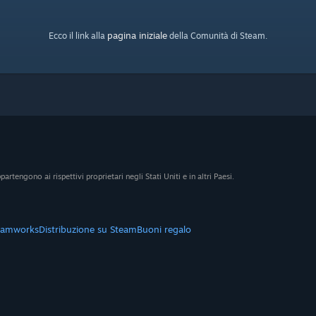
pagina iniziale
Ecco il link alla
della Comunità di Steam.
artengono ai rispettivi proprietari negli Stati Uniti e in altri Paesi.
eamworks
Distribuzione su Steam
Buoni regalo