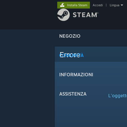
Installa Steam
Accedi
|
Lingua
NEGOZIO
Errore
COMUNITÀ
INFORMAZIONI
ASSISTENZA
L'oggett