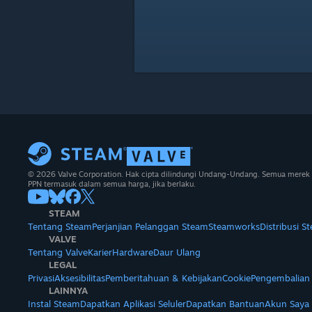
© 2026 Valve Corporation. Hak cipta dilindungi Undang-Undang. Semua merek 
PPN termasuk dalam semua harga, jika berlaku.
STEAM
Tentang Steam
Perjanjian Pelanggan Steam
Steamworks
Distribusi S
VALVE
Tentang Valve
Karier
Hardware
Daur Ulang
LEGAL
Privasi
Aksesibilitas
Pemberitahuan & Kebijakan
Cookie
Pengembalian
LAINNYA
Instal Steam
Dapatkan Aplikasi Seluler
Dapatkan Bantuan
Akun Saya