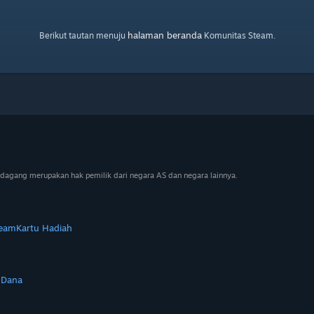
halaman beranda
Berikut tautan menuju
Komunitas Steam.
dagang merupakan hak pemilik dari negara AS dan negara lainnya.
team
Kartu Hadiah
 Dana