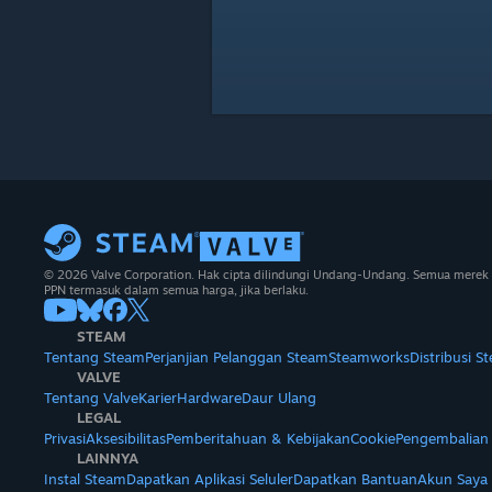
© 2026 Valve Corporation. Hak cipta dilindungi Undang-Undang. Semua merek 
PPN termasuk dalam semua harga, jika berlaku.
STEAM
Tentang Steam
Perjanjian Pelanggan Steam
Steamworks
Distribusi S
VALVE
Tentang Valve
Karier
Hardware
Daur Ulang
LEGAL
Privasi
Aksesibilitas
Pemberitahuan & Kebijakan
Cookie
Pengembalian
LAINNYA
Instal Steam
Dapatkan Aplikasi Seluler
Dapatkan Bantuan
Akun Saya