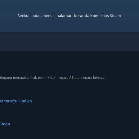
halaman beranda
Berikut tautan menuju
Komunitas Steam.
dagang merupakan hak pemilik dari negara AS dan negara lainnya.
team
Kartu Hadiah
 Dana