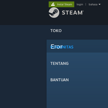
Instal Steam
login
|
bahasa
TOKO
Eror
KOMUNITAS
TENTANG
BANTUAN