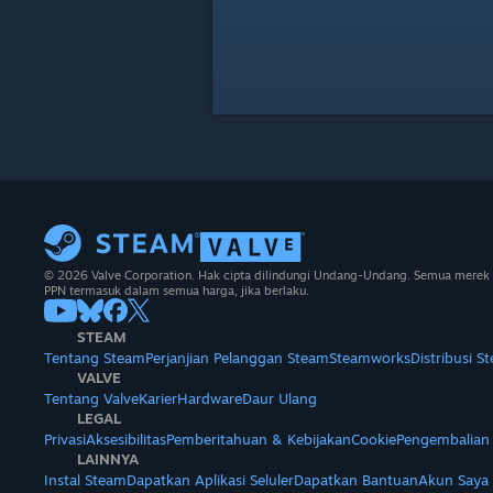
© 2026 Valve Corporation. Hak cipta dilindungi Undang-Undang. Semua merek 
PPN termasuk dalam semua harga, jika berlaku.
STEAM
Tentang Steam
Perjanjian Pelanggan Steam
Steamworks
Distribusi S
VALVE
Tentang Valve
Karier
Hardware
Daur Ulang
LEGAL
Privasi
Aksesibilitas
Pemberitahuan & Kebijakan
Cookie
Pengembalian
LAINNYA
Instal Steam
Dapatkan Aplikasi Seluler
Dapatkan Bantuan
Akun Saya