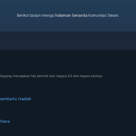
halaman beranda
Berikut tautan menuju
Komunitas Steam.
dagang merupakan hak pemilik dari negara AS dan negara lainnya.
team
Kartu Hadiah
 Dana