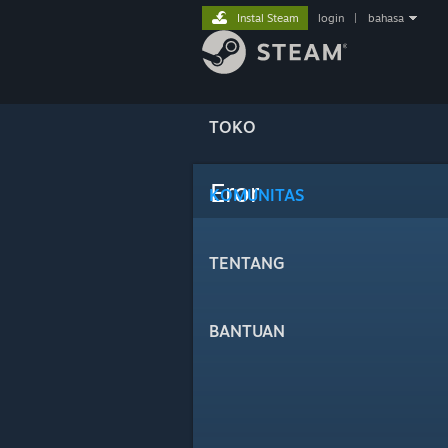
Instal Steam
login
|
bahasa
TOKO
Eror
KOMUNITAS
TENTANG
BANTUAN