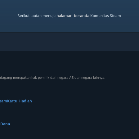
halaman beranda
Berikut tautan menuju
Komunitas Steam.
dagang merupakan hak pemilik dari negara AS dan negara lainnya.
team
Kartu Hadiah
 Dana