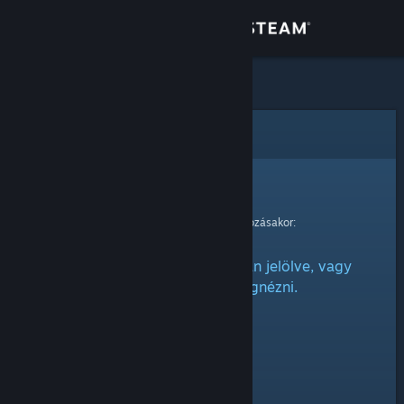
Bejelentkezés
Áruház
Közösség
Hiba
Névjegy
Sajnáljuk!
Hiba történt kérésed feldolgozásakor:
Támogatás
Ez az elem vagy rejtettnek van jelölve, vagy
Nyelvváltás
nincs engedélyed megnézni.
A Steam mobilalkalmazás beszerzése
Asztali weboldalra váltás