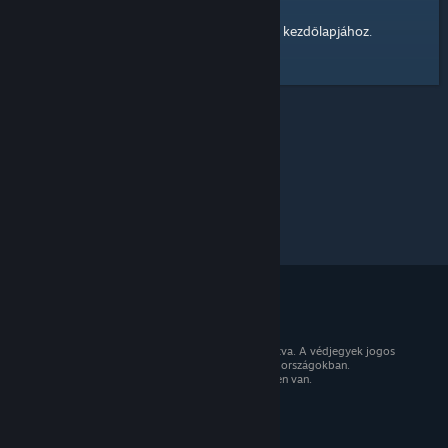
kezdőlapjához
Itt egy hivatkozás a Steam Közösség
.
© 2026 Valve Corporation. Minden jog fenntartva. A védjegyek jogos
tulajdonosaiké az Egyesült Államokban és más országokban.
Minden ár tartalmazza az áfát, ahol az érvényben van.
Mobilalkalmazások beszerzése
STEAM