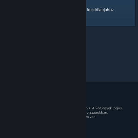
kezdőlapjához
Itt egy hivatkozás a Steam Közösség
.
© 2026 Valve Corporation. Minden jog fenntartva. A védjegyek jogos
tulajdonosaiké az Egyesült Államokban és más országokban.
Minden ár tartalmazza az áfát, ahol az érvényben van.
Mobilalkalmazások beszerzése
STEAM