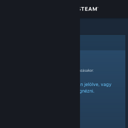
Bejelentkezés
Áruház
Közösség
Hiba
Névjegy
Sajnáljuk!
Hiba történt kérésed feldolgozásakor:
Támogatás
Ez az elem vagy rejtettnek van jelölve, vagy
Nyelvváltás
nincs engedélyed megnézni.
A Steam mobilalkalmazás beszerzése
Asztali weboldalra váltás