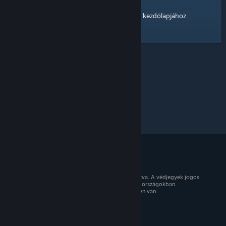
kezdőlapjához
Itt egy hivatkozás a Steam Közösség
.
© 2026 Valve Corporation. Minden jog fenntartva. A védjegyek jogos
tulajdonosaiké az Egyesült Államokban és más országokban.
Minden ár tartalmazza az áfát, ahol az érvényben van.
Mobilalkalmazások beszerzése
STEAM