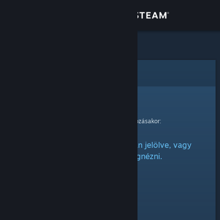
Bejelentkezés
Áruház
Közösség
Hiba
Névjegy
Sajnáljuk!
Hiba történt kérésed feldolgozásakor:
Támogatás
Ez az elem vagy rejtettnek van jelölve, vagy
Nyelvváltás
nincs engedélyed megnézni.
A Steam mobilalkalmazás beszerzése
Asztali weboldalra váltás