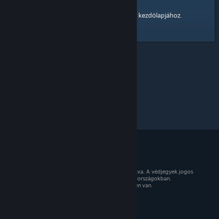
kezdőlapjához
Itt egy hivatkozás a Steam Közösség
.
© 2026 Valve Corporation. Minden jog fenntartva. A védjegyek jogos
tulajdonosaiké az Egyesült Államokban és más országokban.
Minden ár tartalmazza az áfát, ahol az érvényben van.
Mobilalkalmazások beszerzése
STEAM