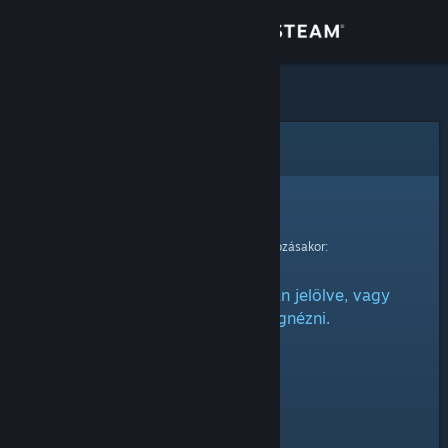
Bejelentkezés
Áruház
Közösség
Hiba
Névjegy
Sajnáljuk!
Hiba történt kérésed feldolgozásakor:
Támogatás
Ez az elem vagy rejtettnek van jelölve, vagy
Nyelvváltás
nincs engedélyed megnézni.
A Steam mobilalkalmazás beszerzése
Asztali weboldalra váltás