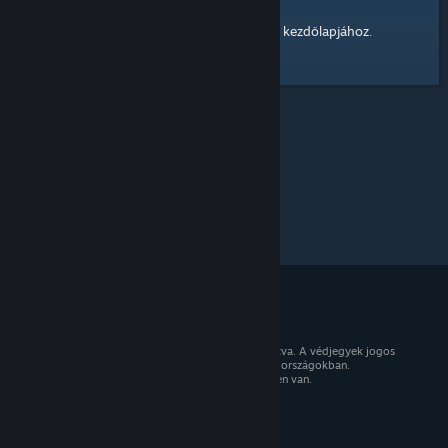
kezdőlapjához
Itt egy hivatkozás a Steam Közösség
.
© 2026 Valve Corporation. Minden jog fenntartva. A védjegyek jogos
tulajdonosaiké az Egyesült Államokban és más országokban.
Minden ár tartalmazza az áfát, ahol az érvényben van.
Mobilalkalmazások beszerzése
STEAM