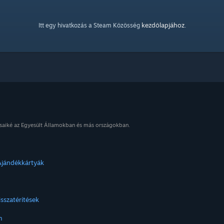
kezdőlapjához
Itt egy hivatkozás a Steam Közösség
.
osaiké az Egyesült Államokban és más országokban.
Ajándékkártyák
isszatérítések
m