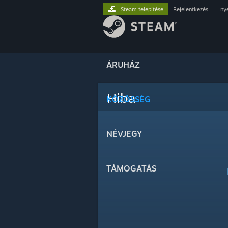
Steam telepítése
Bejelentkezés
|
ny
ÁRUHÁZ
Hiba
KÖZÖSSÉG
NÉVJEGY
TÁMOGATÁS