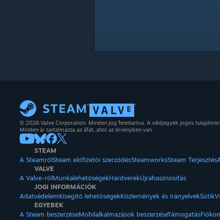
© 2026 Valve Corporation. Minden jog fenntartva. A védjegyek jogos tulajdon
Minden ár tartalmazza az áfát, ahol az érvényben van.
STEAM
A Steamről
Steam előfizetői szerződés
Steamworks
Steam Terjesztés
VALVE
A Valve-ről
Munkalehetőségek
Hardverek
Újrahasznosítás
JOGI INFORMÁCIÓK
Adatvédelem
Kisegítő lehetőségek
Közlemények és irányelvek
Sütik
V
EGYEBEK
A Steam beszerzése
Mobilalkalmazások beszerzése
Támogatás
Fióko