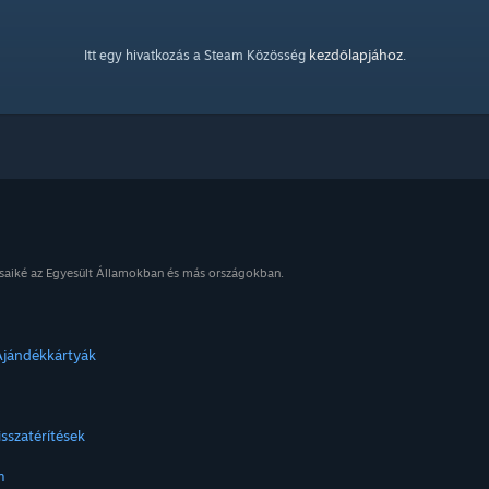
kezdőlapjához
Itt egy hivatkozás a Steam Közösség
.
osaiké az Egyesült Államokban és más országokban.
Ajándékkártyák
isszatérítések
m