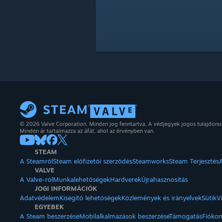
© 2026 Valve Corporation. Minden jog fenntartva. A védjegyek jogos tulajdon
Minden ár tartalmazza az áfát, ahol az érvényben van.
STEAM
A Steamről
Steam előfizetői szerződés
Steamworks
Steam Terjesztés
VALVE
A Valve-ről
Munkalehetőségek
Hardverek
Újrahasznosítás
JOGI INFORMÁCIÓK
Adatvédelem
Kisegítő lehetőségek
Közlemények és irányelvek
Sütik
V
EGYEBEK
A Steam beszerzése
Mobilalkalmazások beszerzése
Támogatás
Fióko