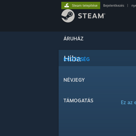
Steam telepítése
Bejelentkezés
|
ny
ÁRUHÁZ
Hiba
KÖZÖSSÉG
NÉVJEGY
TÁMOGATÁS
Ez az 