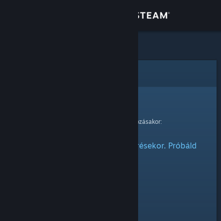
Bejelentkezés
Áruház
Közösség
Hiba
Névjegy
Sajnáljuk!
Hiba történt kérésed feldolgozásakor:
Támogatás
Probléma adódott az elem elérésekor. Próbáld
Nyelvváltás
meg később.
A Steam mobilalkalmazás beszerzése
Asztali weboldalra váltás