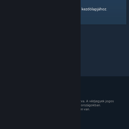
kezdőlapjához
Itt egy hivatkozás a Steam Közösség
.
© 2026 Valve Corporation. Minden jog fenntartva. A védjegyek jogos
tulajdonosaiké az Egyesült Államokban és más országokban.
Minden ár tartalmazza az áfát, ahol az érvényben van.
Mobilalkalmazások beszerzése
STEAM