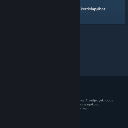
kezdőlapjához
Itt egy hivatkozás a Steam Közösség
.
© 2026 Valve Corporation. Minden jog fenntartva. A védjegyek jogos
tulajdonosaiké az Egyesült Államokban és más országokban.
Minden ár tartalmazza az áfát, ahol az érvényben van.
Mobilalkalmazások beszerzése
STEAM