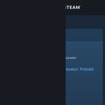
Bejelentkezés
Áruház
Közösség
Hiba
Névjegy
Sajnáljuk!
Hiba történt kérésed feldolgozásakor:
Támogatás
Probléma adódott az elem elérésekor. Próbáld
Nyelvváltás
meg később.
A Steam mobilalkalmazás beszerzése
Asztali weboldalra váltás