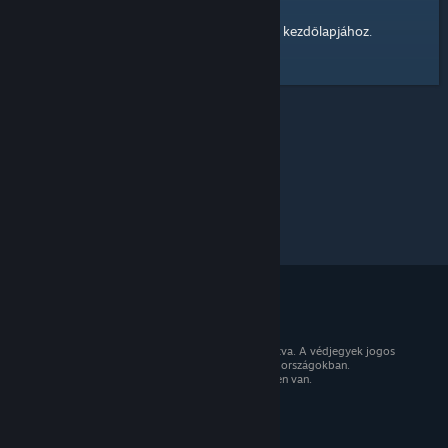
kezdőlapjához
Itt egy hivatkozás a Steam Közösség
.
© 2026 Valve Corporation. Minden jog fenntartva. A védjegyek jogos
tulajdonosaiké az Egyesült Államokban és más országokban.
Minden ár tartalmazza az áfát, ahol az érvényben van.
Mobilalkalmazások beszerzése
STEAM