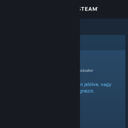
Bejelentkezés
Áruház
Közösség
Hiba
Névjegy
Sajnáljuk!
Hiba történt kérésed feldolgozásakor:
Támogatás
Ez az elem vagy rejtettnek van jelölve, vagy
Nyelvváltás
nincs engedélyed megnézni.
A Steam mobilalkalmazás beszerzése
Asztali weboldalra váltás