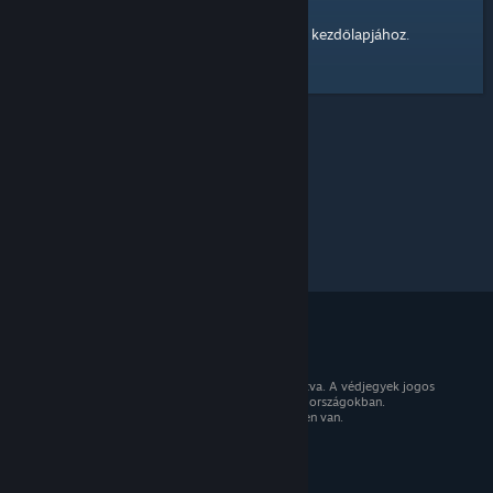
kezdőlapjához
Itt egy hivatkozás a Steam Közösség
.
© 2026 Valve Corporation. Minden jog fenntartva. A védjegyek jogos
tulajdonosaiké az Egyesült Államokban és más országokban.
Minden ár tartalmazza az áfát, ahol az érvényben van.
Mobilalkalmazások beszerzése
STEAM