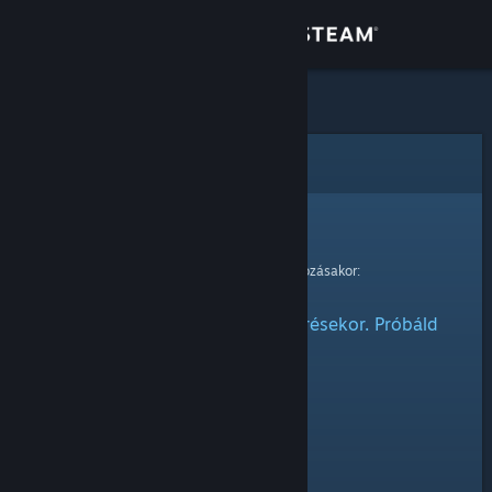
Bejelentkezés
Áruház
Közösség
Hiba
Névjegy
Sajnáljuk!
Hiba történt kérésed feldolgozásakor:
Támogatás
Probléma adódott az elem elérésekor. Próbáld
Nyelvváltás
meg később.
A Steam mobilalkalmazás beszerzése
Asztali weboldalra váltás