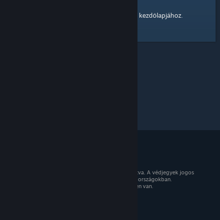
kezdőlapjához
Itt egy hivatkozás a Steam Közösség
.
© 2026 Valve Corporation. Minden jog fenntartva. A védjegyek jogos
tulajdonosaiké az Egyesült Államokban és más országokban.
Minden ár tartalmazza az áfát, ahol az érvényben van.
Mobilalkalmazások beszerzése
STEAM