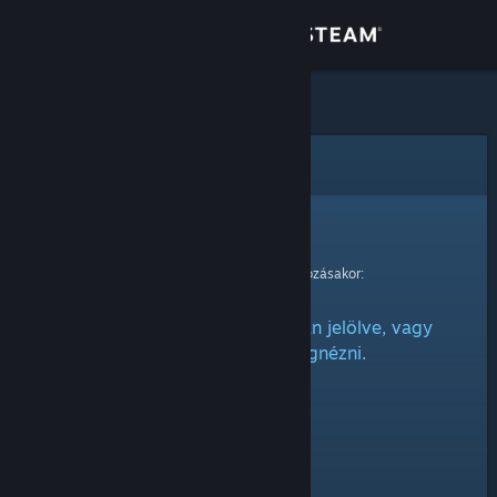
Bejelentkezés
Áruház
Közösség
Hiba
Névjegy
Sajnáljuk!
Hiba történt kérésed feldolgozásakor:
Támogatás
Ez az elem vagy rejtettnek van jelölve, vagy
Nyelvváltás
nincs engedélyed megnézni.
A Steam mobilalkalmazás beszerzése
Asztali weboldalra váltás