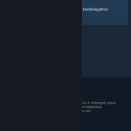
kezdőlapjához
Itt egy hivatkozás a Steam Közösség
.
© 2026 Valve Corporation. Minden jog fenntartva. A védjegyek jogos
tulajdonosaiké az Egyesült Államokban és más országokban.
Minden ár tartalmazza az áfát, ahol az érvényben van.
Mobilalkalmazások beszerzése
STEAM