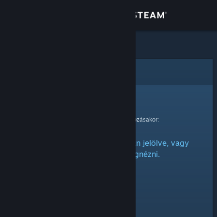
Bejelentkezés
Áruház
Közösség
Hiba
Névjegy
Sajnáljuk!
Hiba történt kérésed feldolgozásakor:
Támogatás
Ez az elem vagy rejtettnek van jelölve, vagy
Nyelvváltás
nincs engedélyed megnézni.
A Steam mobilalkalmazás beszerzése
Asztali weboldalra váltás