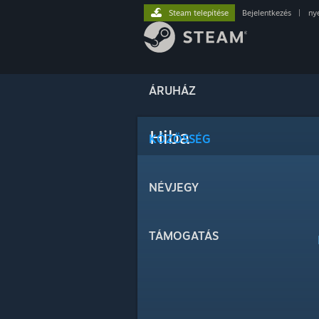
Steam telepítése
Bejelentkezés
|
ny
ÁRUHÁZ
Hiba
KÖZÖSSÉG
NÉVJEGY
TÁMOGATÁS