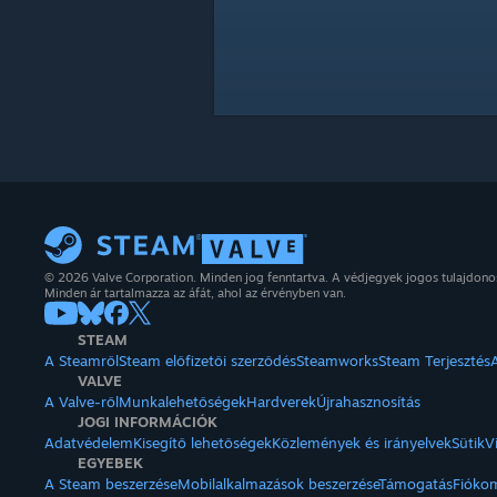
© 2026 Valve Corporation. Minden jog fenntartva. A védjegyek jogos tulajdon
Minden ár tartalmazza az áfát, ahol az érvényben van.
STEAM
A Steamről
Steam előfizetői szerződés
Steamworks
Steam Terjesztés
VALVE
A Valve-ről
Munkalehetőségek
Hardverek
Újrahasznosítás
JOGI INFORMÁCIÓK
Adatvédelem
Kisegítő lehetőségek
Közlemények és irányelvek
Sütik
V
EGYEBEK
A Steam beszerzése
Mobilalkalmazások beszerzése
Támogatás
Fióko