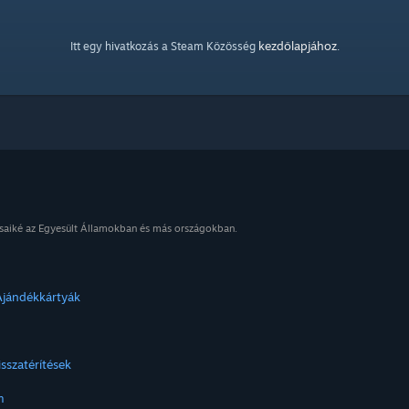
kezdőlapjához
Itt egy hivatkozás a Steam Közösség
.
osaiké az Egyesült Államokban és más országokban.
Ajándékkártyák
isszatérítések
m