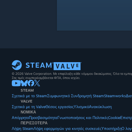
© 2026 Valve Corporation. Με επιφύλαξη κάθε νόμιμου δικαιώματος. Όλα τα εμπορ
Στις τιμές συμπεριλαμβάνεται ΦΠΑ, όπου ισχύει.
STEAM
Σχετικά με το Steam
Συμφωνητικό Συνδρομητή Steam
Steamworks
Δια
VALVE
Σχετικά με τη Valve
Θέσεις εργασίας
Υλισμικό
Ανακύκλωση
ΝΟΜΙΚΑ
Απόρρητο
Προσβασιμότητα
Γνωστοποιήσεις και Πολιτικές
Cookie
Επιστ
ΠΕΡΙΣΣΟΤΕΡΑ
Λήψη Steam
Λήψη εφαρμογών για κινητές συσκευές
Υποστήριξη
Ο λογ