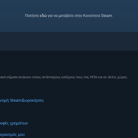
εδώ
Πατήστε
για να μεταβείτε στην Κοινότητα Steam.
ικά σήματα ανήκουν στους αντίστοιχους κατόχους τους στις ΗΠΑ και σε άλλες χώρες.
νομή Steam
Δωροκάρτες
ροφές χρημάτων
αριασμός μου