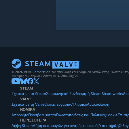
© 2026 Valve Corporation. Με επιφύλαξη κάθε νόμιμου δικαιώματος. Όλα τα εμπορ
Στις τιμές συμπεριλαμβάνεται ΦΠΑ, όπου ισχύει.
STEAM
Σχετικά με το Steam
Συμφωνητικό Συνδρομητή Steam
Steamworks
Δια
VALVE
Σχετικά με τη Valve
Θέσεις εργασίας
Υλισμικό
Ανακύκλωση
ΝΟΜΙΚΑ
Απόρρητο
Προσβασιμότητα
Γνωστοποιήσεις και Πολιτικές
Cookie
Επιστ
ΠΕΡΙΣΣΟΤΕΡΑ
Λήψη Steam
Λήψη εφαρμογών για κινητές συσκευές
Υποστήριξη
Ο λογ