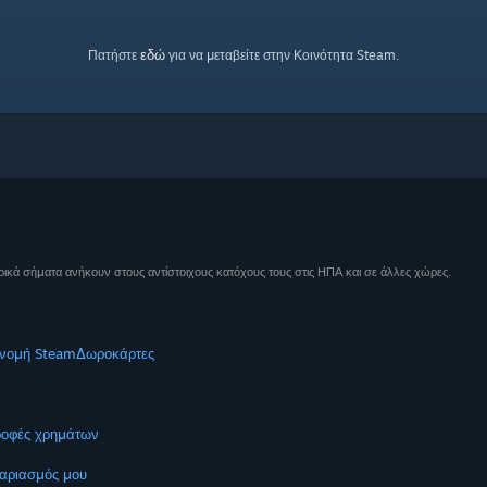
εδώ
Πατήστε
για να μεταβείτε στην Κοινότητα Steam.
ικά σήματα ανήκουν στους αντίστοιχους κατόχους τους στις ΗΠΑ και σε άλλες χώρες.
νομή Steam
Δωροκάρτες
ροφές χρημάτων
αριασμός μου