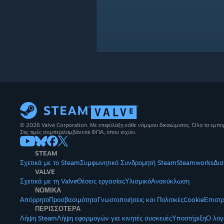
© 2026 Valve Corporation. Με επιφύλαξη κάθε νόμιμου δικαιώματος. Όλα τα εμπορ
Στις τιμές συμπεριλαμβάνεται ΦΠΑ, όπου ισχύει.
STEAM
Σχετικά με το Steam
Συμφωνητικό Συνδρομητή Steam
Steamworks
Δια
VALVE
Σχετικά με τη Valve
Θέσεις εργασίας
Υλισμικό
Ανακύκλωση
ΝΟΜΙΚΑ
Απόρρητο
Προσβασιμότητα
Γνωστοποιήσεις και Πολιτικές
Cookie
Επιστ
ΠΕΡΙΣΣΟΤΕΡΑ
Λήψη Steam
Λήψη εφαρμογών για κινητές συσκευές
Υποστήριξη
Ο λογ