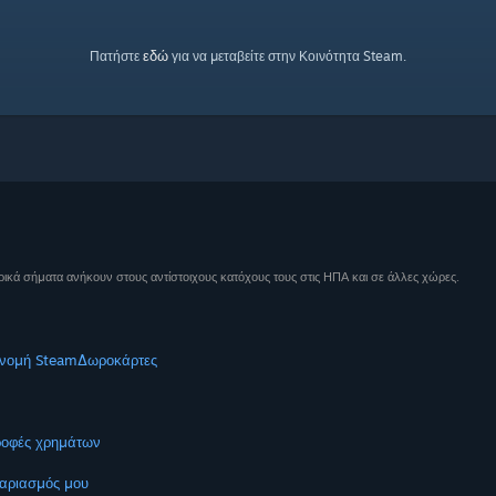
εδώ
Πατήστε
για να μεταβείτε στην Κοινότητα Steam.
ικά σήματα ανήκουν στους αντίστοιχους κατόχους τους στις ΗΠΑ και σε άλλες χώρες.
νομή Steam
Δωροκάρτες
ροφές χρημάτων
αριασμός μου